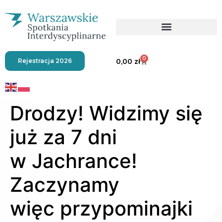
0
Rejestracja 2026
0,00
zł
Drodzy! Widzimy się
już za 7 dni
w Jachrance!
Zaczynamy
więc przypominajki