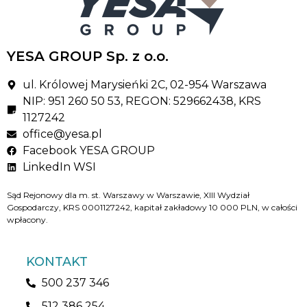
YESA GROUP Sp. z o.o.
ul. Królowej Marysieńki 2C, 02-954 Warszawa
NIP: 951 260 50 53, REGON: 529662438, KRS
1127242
office@yesa.pl
Facebook YESA GROUP
LinkedIn WSI
Sąd Rejonowy dla m. st. Warszawy w Warszawie, XIII Wydział
Gospodarczy, KRS 0001127242, kapitał zakładowy 10 000 PLN, w całości
wpłacony.
KONTAKT
500 237 346
512 386 254