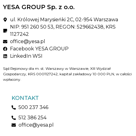
YESA GROUP Sp. z o.o.
ul. Królowej Marysieńki 2C, 02-954 Warszawa
NIP: 951 260 50 53, REGON: 529662438, KRS
1127242
office@yesa.pl
Facebook YESA GROUP
LinkedIn WSI
Sąd Rejonowy dla m. st. Warszawy w Warszawie, XIII Wydział
Gospodarczy, KRS 0001127242, kapitał zakładowy 10 000 PLN, w całości
wpłacony.
KONTAKT
500 237 346
512 386 254
office@yesa.pl